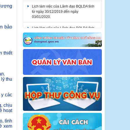
Lịch làm việc của Lãnh đạo BQLDA tỉnh
 lượng
từ ngày 30/12/2019 đến ngày
03/01/2020.
Lịch làm việc của Lãnh đạo BQLDA tỉnh
ảm bảo
từ ngày 03/02/2020 đến ngày
07/02/2020.
 thiết
an.
lý thu
 y các
, chịu
ề hoạt
, tình
sở xem