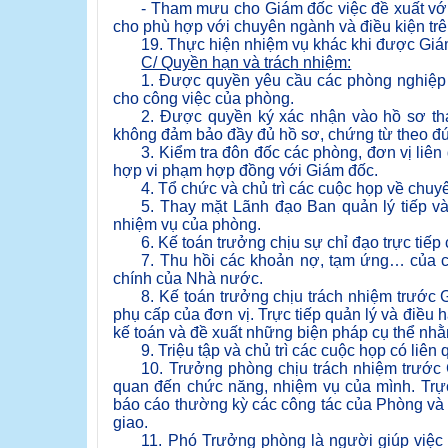
- Tham mưu cho Giám đốc việc đề xuất với
cho phù hợp với chuyên ngành và điều kiện trê
19. Thực hiện nhiệm vụ khác khi được Giá
C/ Quyền hạn và trách nhiệm:
1. Được quyền yêu cầu các phòng nghiệp vụ
cho công việc của phòng.
2. Được quyền ký xác nhận vào hồ sơ than
không đảm bảo đầy đủ hồ sơ, chứng từ theo đ
3. Kiểm tra đôn đốc các phòng, đơn vị liên
hợp vi phạm hợp đồng với Giám đốc.
4. Tổ chức và chủ trì các cuộc họp về chu
5. Thay mặt Lãnh đạo Ban quản lý tiếp v
nhiệm vụ của phòng.
6. Kế toán trưởng chịu sự chỉ đạo trực tiếp
7. Thu hồi các khoản nợ, tạm ứng… của cá
chính của Nhà nước.
8. Kế toán trưởng chịu trách nhiệm trước G
phụ cấp của đơn vị. Trực tiếp quản lý và điều 
kế toán và đề xuất những biện pháp cụ thể nhằ
9. Triệu tập và chủ trì các cuộc họp có liên
10. Trưởng phòng chịu trách nhiệm trước 
quan đến chức năng, nhiệm vụ của mình. Trực
báo cáo thường kỳ các công tác của Phòng và
giao.
11. Phó Trưởng phòng là người giúp việc