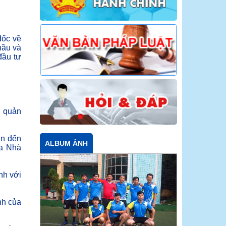
đốc về
hầu và
đầu tư
n quản
an đến
ALBUM ẢNH
ủa Nhà
nh với
nh của