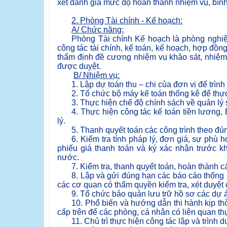
xét đánh giá mức độ hoàn thành nhiệm vụ, bình
2. Phòng Tài chính - Kế hoạch:
A/ Chức năng:
Phòng Tài chính Kế hoạch là phòng nghi
công tác tài chính, kế toán, kế hoạch, hợp đồng
thẩm định đề cương nhiệm vụ khảo sát, nhiệm 
được duyệt.
B/ Nhiệm vụ:
1. Lập dự toán thu – chi của đơn vị để trìn
2. Tổ chức bộ máy kế toán thống kê để thực
3. Thực hiện chế độ chính sách về quản lý
4. Thực hiện công tác kế toán tiền lươn
lý.
5. Thanh quyết toán các công trình theo đ
6. Kiểm tra tính pháp lý, đơn giá, sự phù
phiếu giá thanh toán và ký xác nhận trước k
nước.
7. Kiểm tra, thanh quyết toán, hoàn thành 
8. Lập và gửi đúng hạn các báo cáo thống k
các cơ quan có thẩm quyền kiểm tra, xét duyệt 
9. Tổ chức bảo quản lưu trữ hồ sơ các dự á
10. Phổ biến và hướng dẫn thi hành kịp thờ
cấp trên để các phòng, cá nhân có liên quan th
11. Chủ trì thực hiện công tác lập và trình 