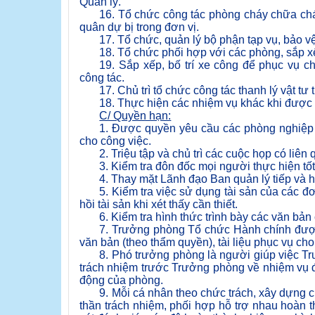
Quản lý.
16. Tổ chức công tác phòng cháy chữa cháy
quân dự bị trong đơn vị.
17. Tổ chức, quản lý bộ phận tạp vụ, bảo vệ,
18. Tổ chức phối hợp với các phòng, sắp xế
19. Sắp xếp, bố trí xe công để phục vụ
công tác.
17. Chủ trì tổ chức công tác thanh lý vật tư 
18. Thực hiện các nhiệm vụ khác khi được
C/ Quyền hạn:
1. Được quyền yêu cầu các phòng nghiệp vụ
cho công việc.
2. Triệu tập và chủ trì các cuộc họp có liê
3. Kiểm tra đôn đốc mọi người thực hiện tố
4. Thay mặt Lãnh đạo Ban quản lý tiếp và 
5. Kiểm tra việc sử dụng tài sản của các 
hồi tài sản khi xét thấy cần thiết.
6. Kiểm tra hình thức trình bày các văn bản
7. Trưởng phòng Tổ chức Hành chính được 
văn bản (theo thẩm quyền), tài liệu phục vụ cho
8. Phó trưởng phòng là người giúp việc T
trách nhiệm trước Trưởng phòng về nhiệm vụ đ
động của phòng.
9. Mỗi cá nhân theo chức trách, xây dựng c
thần trách nhiệm, phối hợp hỗ trợ nhau hoàn 