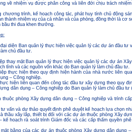
òng về nhiệm vụ được phân công và liên đới chịu trách nhiệm
 chương trình, kế hoạch công tác, phát huy tính chủ động sán
oàn thành nhiệm vụ của cá nhân và của phòng, đồng thời là cơ 
 bầu thi đua khen thưởng.
p:
i diện Ban quản lý thực hiện việc quản lý các dự án đầu tư 
làm chủ đầu tư.
p thay mặt Ban quản lý thực hiện việc quản lý các dự án Xâ
h tỉnh và các nguồn vốn khác do Ban quản lý làm chủ đầu tư.
ệp thực hiện theo quy định hiện hành của nhà nước liên qu
dụng – Công nghiệp.
c thực hiện liên quan đến công tác đầu tư xây dựng theo quy đị
 dựng dân dụng – Công nghiệp do Ban quản lý làm chủ đầu tư 
án thuộc phòng Xây dựng dân dụng – Công nghiệp và trình cấ
u tư vấn và dự thảo quyết định phê duyệt kế hoạch lựa chọn nh
hà thầu xây lắp, thiết bị đối với các dự án thuộc phòng Xây dự
– kế hoạch rà soát trình Giám đốc và các cấp thẩm quyền phê
ng mặt bằng của các dự án thuộc phòng Xây dựng dân dụng 