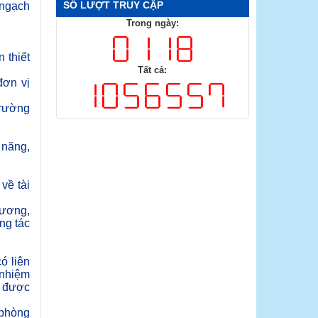
SỐ LƯỢT TRUY CẬP
 ngạch
Trong ngày:
 thiết
Tất cả:
đơn vị
trường
 năng,
về tài
lương,
ng tác
ó liên
 nhiệm
ụ được
 phòng