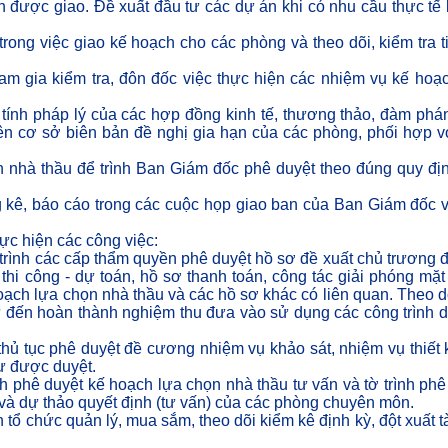
h được giao. Đề xuất đầu tư các dự án khi có nhu cầu thực tế
ong việc giao kế hoạch cho các phòng và theo dõi, kiểm tra t
am gia kiểm tra, đôn đốc việc thực hiện các nhiệm vụ kế hoạ
ính pháp lý của các hợp đồng kinh tế, thương thảo, đàm phá
rên cơ sở biên bản đề nghị gia hạn của các phòng, phối hợp v
 nhà thầu để trình Ban Giám đốc phê duyệt theo đúng quy đị
g kê, báo cáo trong các cuộc họp giao ban của Ban Giám đốc 
ực hiện các công việc:
rình các cấp thẩm quyền phê duyệt hồ sơ đề xuất chủ trương đ
 thi công - dự toán, hồ sơ thanh toán, công tác giải phóng mặt
hoạch lựa chọn nhà thầu và các hồ sơ khác có liên quan. Theo dõ
ư đến hoàn thành nghiệm thu đưa vào sử dụng các công trình 
thủ tục phê duyệt đề cương nhiệm vụ khảo sát, nhiệm vụ thiết 
ư được duyệt.
nh phê duyệt kế hoạch lựa chọn nhà thầu tư vấn và tờ trình phê
 và dự thảo quyết định (tư vấn) của các phòng chuyên môn.
tổ chức quản lý, mua sắm, theo dõi kiểm kê định kỳ, đột xuất tà