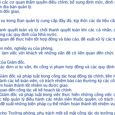
 các cơ quan thẩm quyền điều chỉnh, bổ sung định mức, định
n địa bàn quản lý.
m đốc giao.
 trong Ban quản lý cung cấp đầy đủ, kịp thời các tài liệu cần
h quyết toán và từ chối thanh quyết toán khi các cá nhân, 
úng các quy định của Nhà nước.
 quan để thực hiện tốt hợp đồng và báo cáo, đề xuất xử lý các 
yên môn, nghiệp vụ của phòng.
à làm việc với khách về những vấn đề có liên quan đến chức
 của Giám đốc.
c đơn vị tư vấn, thi công vi phạm hợp đồng và các quy định 
iám đốc và pháp luật trong công tác hoạt động tài chính, tiền 
hành các kế toán viên, có trách nhiệm báo cáo thường kỳ các cô
m hoàn thành tốt nhiệm vụ được giao.
 quan đến công tác về kế hoạch tài chính.
Giám đốc và pháp luật trong việc thực hiện những công việc c
 tiếp quản lý điều hành các nhân viên thuộc quyền, có trách
 đề xuất những biện pháp cụ thể nhằm hoàn thành tốt nhiệm v
 cho Trưởng phòng, phụ trách một số mặt công tác do trưởng