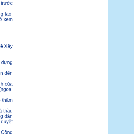
 trước
g tạo,
sở xem
về Xây
y dựng
an đến
nh của
(ngoại
p thẩm
à thầu
ng dân
 duyệt
– Công