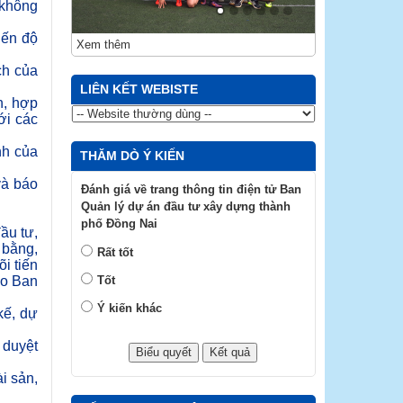
 không
iến độ
Xem thêm
ch của
LIÊN KẾT WEBISTE
n, hợp
ới các
nh của
THĂM DÒ Ý KIẾN
và báo
Đánh giá về trang thông tin điện tử Ban
Quản lý dự án đầu tư xây dựng thành
phố Đồng Nai
ầu tư,
 bằng,
Rất tốt
i tiến
do Ban
Tốt
Ý kiến khác
kế, dự
 duyệt
i sản,