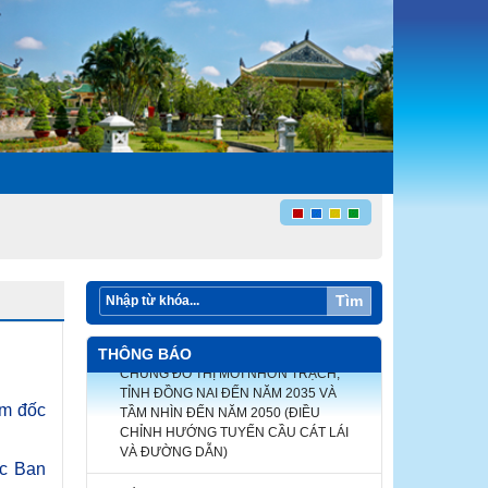
Tìm
ĐIỀU CHỈNH CỤC BỘ QUY HOẠCH
CHUNG ĐÔ THỊ MỚI NHƠN TRẠCH,
THÔNG BÁO
TỈNH ĐỒNG NAI ĐẾN NĂM 2035 VÀ
TẦM NHÌN ĐẾN NĂM 2050 (ĐIỀU
CHỈNH HƯỚNG TUYẾN CẦU CÁT LÁI
ám đốc
VÀ ĐƯỜNG DẪN)
ộc Ban
Điều chỉnh cục bộ quy hoạch chung tỷ lệ
1/10.000 thành phố Biên Hòa, tỉnh Đồng