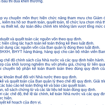
 bầu thi đua khen thưởng.
ệp vụ chuyên môn thực hiện chức năng tham mưu cho Giám 
, kiểm tra hồ sơ thanh toán, quyết toán, tổ chức lựa chọn nhà t
vụ thiết kế, dự toán điều chỉnh khi không làm vượt tổng mức 
h duyệt và quyết toán các nguồn vốn theo quy định.
 hiện công tác hạch toán kế toán thống kê theo luật định.
 sử dụng các nguồn vốn của Ban quản lý đúng theo luật định.
g, BHXH, BHYT hàng tháng, hàng quý cho cán bộ nhân viên Ba
úng chế độ chính sách của Nhà nước và các quy định hiện hành.
 hợp của khối lượng nghiệm thu với phiếu giá, chứng từ liên qu
hi chuyển bộ phận kế toán thanh toán theo đúng quy định c
các khoản thuế đối với Nhà nước theo quy định.
ê và quyết toán của Ban quản lý theo chế độ quy định. Giải trì
các báo cáo kế toán thống kê và báo cáo quyết toán.
n, sổ sách chứng từ và các tài liệu kế toán đúng quy định.
i các chế độ, thể lệ tài chính, kế toán Nhà nước và các quy đị
ực hiện.
duyệt kế hoạch của đơn vị.