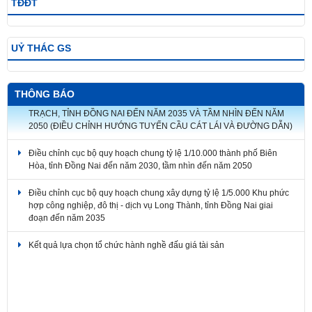
TĐĐT
UỶ THÁC GS
THÔNG BÁO
ĐIỀU CHỈNH CỤC BỘ QUY HOẠCH CHUNG ĐÔ THỊ MỚI NHƠN
TRẠCH, TỈNH ĐỒNG NAI ĐẾN NĂM 2035 VÀ TẦM NHÌN ĐẾN NĂM
2050 (ĐIỀU CHỈNH HƯỚNG TUYẾN CẦU CÁT LÁI VÀ ĐƯỜNG DẪN)
Điều chỉnh cục bộ quy hoạch chung tỷ lệ 1/10.000 thành phố Biên
Hòa, tỉnh Đồng Nai đến năm 2030, tầm nhìn đến năm 2050
Điều chỉnh cục bộ quy hoạch chung xây dựng tỷ lệ 1/5.000 Khu phức
hợp công nghiệp, đô thị - dịch vụ Long Thành, tỉnh Đồng Nai giai
đoạn đến năm 2035
Kết quả lựa chọn tổ chức hành nghề đấu giá tài sản​