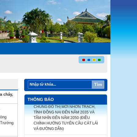
Tìm
a cháy,
ĐIỀU CHỈNH CỤC BỘ QUY HOẠCH
THÔNG BÁO
CHUNG ĐÔ THỊ MỚI NHƠN TRẠCH,
TỈNH ĐỒNG NAI ĐẾN NĂM 2035 VÀ
.
TẦM NHÌN ĐẾN NĂM 2050 (ĐIỀU
hòng
CHỈNH HƯỚNG TUYẾN CẦU CÁT LÁI
a Trường
VÀ ĐƯỜNG DẪN)
Điều chỉnh cục bộ quy hoạch chung tỷ lệ