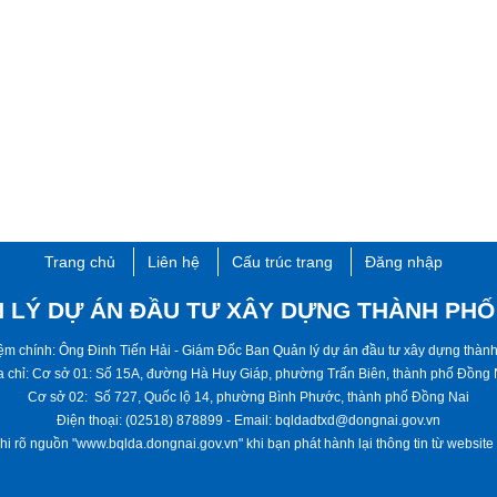
Trang chủ
Liên hệ
Cấu trúc trang
Đăng nhập
 LÝ DỰ ÁN ĐẦU TƯ XÂY DỰNG THÀNH PHỐ
hiệm chính: Ông Đinh Tiến Hải - ​Giám Đốc Ban Quản lý dự án đầu tư xây dựng thà
a chỉ: Cơ sở 01: Số 15A, đường Hà Huy Giáp, phường Trấn Biên, thành phố ​​​Đồng 
Cơ sở 02: Số 727, Quốc lộ 14, phường Bình Phước, thành phố ​Đồng Nai
Điện thoại: (02518) 878899 - Email: bqldadtxd@dongnai.gov.vn
hi rõ nguồn "www.bqlda.dongnai.gov.vn" khi bạn phát hành lại thông tin từ website này