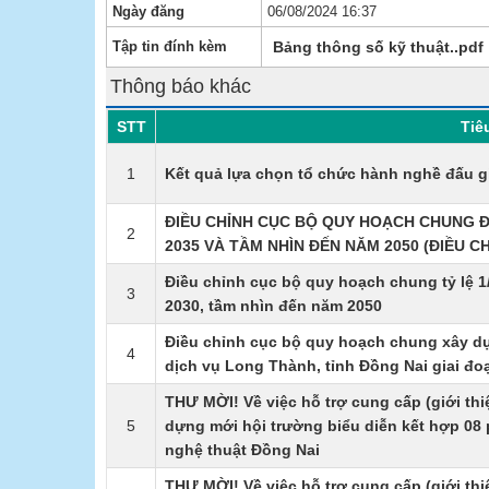
Ngày đăng
06/08/2024 16:37
Tập tin đính kèm
Bảng thông số kỹ thuật..pdf
Thông báo khác
STT
Tiê
1
Kết quả lựa chọn tổ chức hành nghề đấu giá
ĐIỀU CHỈNH CỤC BỘ QUY HOẠCH CHUNG Đ
2
2035 VÀ TẦM NHÌN ĐẾN NĂM 2050 (ĐIỀU 
Điều chỉnh cục bộ quy hoạch chung tỷ lệ 1
3
2030, tầm nhìn đến năm 2050
Điều chỉnh cục bộ quy hoạch chung xây dựn
4
dịch vụ Long Thành, tỉnh Đồng Nai giai đ
​THƯ MỜI! Về việc hỗ trợ cung cấp (giới thi
5
dựng mới hội trường biểu diễn kết hợp 08
nghệ thuật Đồng Nai
​THƯ MỜI! Về việc hỗ trợ cung cấp (giới thi