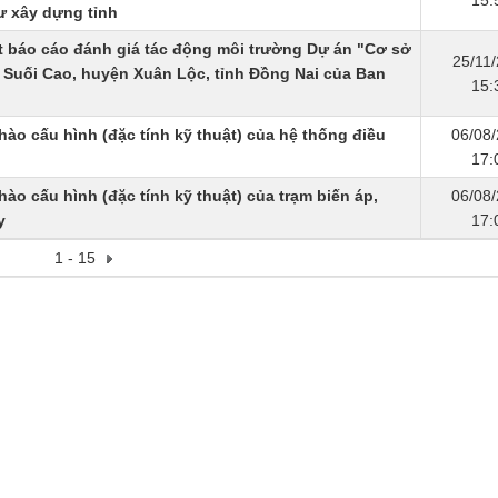
15:
 xây dựng tỉnh​
t báo cáo đánh giá tác động môi trường Dự án "Cơ sở
25/11
xã Suối Cao, huyện Xuân Lộc, tỉnh Đồng Nai của Ban
15:
hào cấu hình (đặc tính kỹ thuật) của hệ thống điều
06/08
17:
ào cấu hình (đặc tính kỹ thuật) của trạm biến áp,
06/08
y
17:
1 - 15