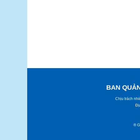
BAN QUẢN
​​Chịu trách n
Đị
® ​G