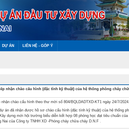
DỰ ÁN
LIÊN HỆ - GÓP Ý
iếp nhận chào cấu hình (đặc tính kỹ thuật) của hệ thống phòng cháy chữ
iếp nhận chào cấu hình theo thư mời số 804/BQLDADTXD-KT1 ngày 24/7/2024
dự án đã nhận được hồ sơ chào cấu hình (đặc tính kỹ thuật) của hệ thống p
Xây dựng mới hội trường biểu diễn kết hợp 08 phòng học đạt tiêu chuẩn củ
ng Nai của Công ty TNHH XD -Phòng cháy chửa cháy D.N.F .