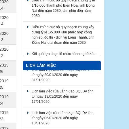
1/10.000 thành phố Biên Hòa, tỉnh Đồng
/2020
Nai đến năm 2030, tầm nhìn đến năm
14
2050
/2020
Điều chỉnh cục bộ quy hoạch chung xây
14
dựng tỷ lệ 1/5.000 Khu phức hợp công
nghiệp, đô thị - dịch vụ Long Thành, tỉnh
/2020
Đồng Nai giai đoạn đến năm 2035
13
/2020
Kết quả lựa chọn tổ chức hành nghề đấu
giá tài sản​
12
/2019
LỊCH LÀM VIỆC
Lịch làm việc của Lãnh đạo BQLDA tỉnh
26
từ ngày 20/01/2020 đến ngày
31/01/2020.
/2019
25
Lịch làm việc của Lãnh đạo BQLDA tỉnh
từ ngày 13/01/2020 đến ngày
/2019
17/01/2020.
24
Lịch làm việc của Lãnh đạo BQLDA tỉnh
/2019
từ ngày 06/01/2020 đến ngày
23
10/01/2020.
/2019