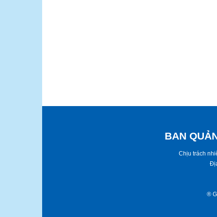
BAN QUẢN
​​Chịu trách n
Đị
® ​G