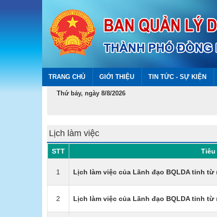
TRANG CHỦ
GIỚI THIỆU
TIN TỨC - SỰ KIỆN
Thứ bảy, ngày 8/8/2026
Lịch làm việc
STT
Tiêu 
1
Lịch làm việc của Lãnh đạo BQLDA tỉnh từ 
2
Lịch làm việc của Lãnh đạo BQLDA tỉnh từ 