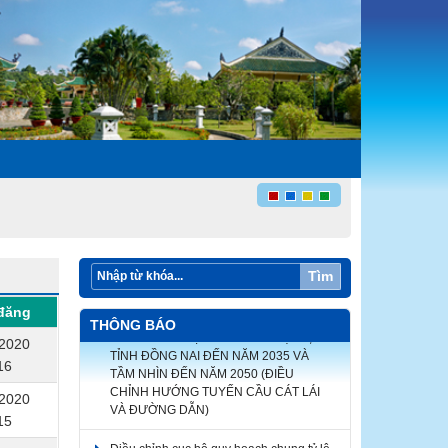
Tìm
ĐIỀU CHỈNH CỤC BỘ QUY HOẠCH
đăng
CHUNG ĐÔ THỊ MỚI NHƠN TRẠCH,
THÔNG BÁO
TỈNH ĐỒNG NAI ĐẾN NĂM 2035 VÀ
/2020
TẦM NHÌN ĐẾN NĂM 2050 (ĐIỀU
16
CHỈNH HƯỚNG TUYẾN CẦU CÁT LÁI
VÀ ĐƯỜNG DẪN)
/2020
15
Điều chỉnh cục bộ quy hoạch chung tỷ lệ