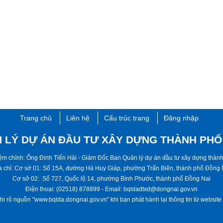
Trang chủ
Liên hệ
Cấu trúc trang
Đăng nhập
 LÝ DỰ ÁN ĐẦU TƯ XÂY DỰNG THÀNH PHỐ
hiệm chính: Ông Đinh Tiến Hải - ​Giám Đốc Ban Quản lý dự án đầu tư xây dựng thà
a chỉ: Cơ sở 01: Số 15A, đường Hà Huy Giáp, phường Trấn Biên, thành phố ​​​Đồng 
Cơ sở 02: Số 727, Quốc lộ 14, phường Bình Phước, thành phố ​Đồng Nai
Điện thoại: (02518) 878899 - Email: bqldadtxd@dongnai.gov.vn
hi rõ nguồn "www.bqlda.dongnai.gov.vn" khi bạn phát hành lại thông tin từ website này