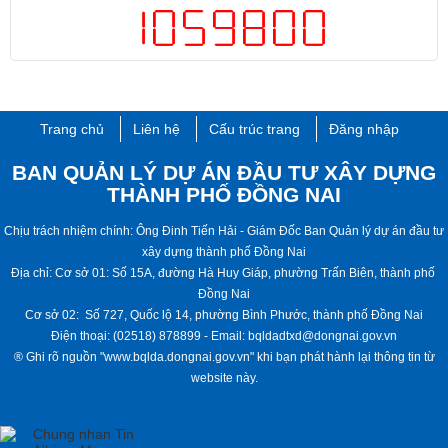
Trang chủ
Liên hệ
Cấu trúc trang
Đăng nhập
BAN QUẢN LÝ DỰ ÁN ĐẦU TƯ XÂY DỰNG
THÀNH PHỐ ĐỒNG NAI
​​Chịu trách nhiệm chính: Ông Đinh Tiến Hải - ​Giám Đốc Ban Quản lý dự án đầu tư
xây dựng thành phố Đồng Nai
Địa chỉ: Cơ sở 01: Số 15A, đường Hà Huy Giáp, phường Trấn Biên, thành phố ​​​
Đồng Nai
Cơ sở 02: Số 727, Quốc lộ 14, phường Bình Phước, thành phố ​Đồng Nai
Điện thoại: (02518) 878899 - Email: bqldadtxd@dongnai.gov.vn
® ​Ghi rõ nguồn "www.bqlda.dongnai.gov.vn" khi bạn phát hành lại thông tin từ
website này​​​.​