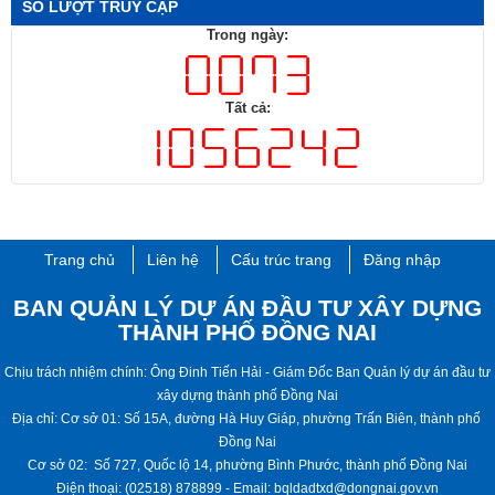
SỐ LƯỢT TRUY CẬP
Trong ngày:
Tất cả:
Trang chủ
Liên hệ
Cấu trúc trang
Đăng nhập
BAN QUẢN LÝ DỰ ÁN ĐẦU TƯ XÂY DỰNG
THÀNH PHỐ ĐỒNG NAI
​​Chịu trách nhiệm chính: Ông Đinh Tiến Hải - ​Giám Đốc Ban Quản lý dự án đầu tư
xây dựng thành phố Đồng Nai
Địa chỉ: Cơ sở 01: Số 15A, đường Hà Huy Giáp, phường Trấn Biên, thành phố ​​​
Đồng Nai
Cơ sở 02: Số 727, Quốc lộ 14, phường Bình Phước, thành phố ​Đồng Nai
Điện thoại: (02518) 878899 - Email: bqldadtxd@dongnai.gov.vn