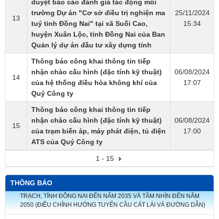
duyệt báo cáo đánh giá tác động môi
trường Dự án "Cơ sở điều trị nghiện ma
25/11/2024
13
tuý tỉnh Đồng Nai" tại xã Suối Cao,
15:34
huyện Xuân Lộc, tỉnh Đồng Nai của Ban
Quản lý dự án đầu tư xây dựng tỉnh​
Thông báo công khai thông tin tiếp
nhận chào cấu hình (đặc tính kỹ thuật)
06/08/2024
14
của hệ thống điều hòa không khí của
17:07
Quý Công ty
Thông báo công khai thông tin tiếp
nhận chào cấu hình (đặc tính kỹ thuật)
06/08/2024
15
của trạm biến áp, máy phát điện, tủ điện
17:00
ATS của Quý Công ty
1 - 15
THÔNG BÁO
ĐIỀU CHỈNH CỤC BỘ QUY HOẠCH CHUNG ĐÔ THỊ MỚI NHƠN
TRẠCH, TỈNH ĐỒNG NAI ĐẾN NĂM 2035 VÀ TẦM NHÌN ĐẾN NĂM
2050 (ĐIỀU CHỈNH HƯỚNG TUYẾN CẦU CÁT LÁI VÀ ĐƯỜNG DẪN)