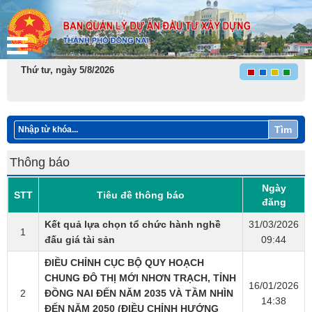
Thứ tư, ngày 5/8/2026
Tìm
Thông báo
Ngày
STT
Tiêu đề thông báo
đăng
Kết quả lựa chọn tổ chức hành nghề
31/03/2026
1
đấu giá tài sản​
09:44
ĐIỀU CHỈNH CỤC BỘ QUY HOẠCH
CHUNG ĐÔ THỊ MỚI NHƠN TRẠCH, TỈNH
16/01/2026
2
ĐỒNG NAI ĐẾN NĂM 2035 VÀ TẦM NHÌN
14:38
ĐẾN NĂM 2050 (ĐIỀU CHỈNH HƯỚNG