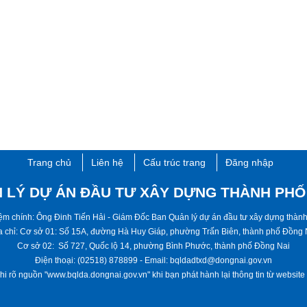
Trang chủ
Liên hệ
Cấu trúc trang
Đăng nhập
 LÝ DỰ ÁN ĐẦU TƯ XÂY DỰNG THÀNH PHỐ
hiệm chính: Ông Đinh Tiến Hải - ​Giám Đốc Ban Quản lý dự án đầu tư xây dựng thà
a chỉ: Cơ sở 01: Số 15A, đường Hà Huy Giáp, phường Trấn Biên, thành phố ​​​Đồng 
Cơ sở 02: Số 727, Quốc lộ 14, phường Bình Phước, thành phố ​Đồng Nai
Điện thoại: (02518) 878899 - Email: bqldadtxd@dongnai.gov.vn
hi rõ nguồn "www.bqlda.dongnai.gov.vn" khi bạn phát hành lại thông tin từ website này