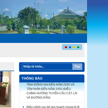
Tìm
ĐIỀU CHỈNH CỤC BỘ QUY HOẠCH
CHUNG ĐÔ THỊ MỚI NHƠN TRẠCH,
THÔNG BÁO
TỈNH ĐỒNG NAI ĐẾN NĂM 2035 VÀ
TẦM NHÌN ĐẾN NĂM 2050 (ĐIỀU
CHỈNH HƯỚNG TUYẾN CẦU CÁT LÁI
VÀ ĐƯỜNG DẪN)
Điều chỉnh cục bộ quy hoạch chung tỷ lệ
1/10.000 thành phố Biên Hòa, tỉnh Đồng