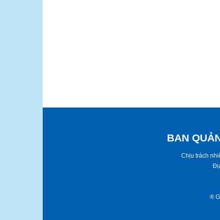
BAN QUẢN
​​Chịu trách n
Đị
® ​G