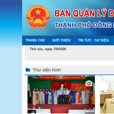
TRANG CHỦ
GIỚI THIỆU
TIN TỨC - SỰ KIỆN
Thứ sáu, ngày 7/8/2026
Thư viện hình